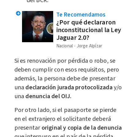
del BCR.
Te Recomendamos
¿Por qué declararon
inconstitucional la Ley
Jaguar 2.0?
Nacional
Jorge Alpízar
Si es renovación por pérdida o robo, se
deben cumplir con esos requisitos, pero
además, la persona debe de presentar
una
declaración jurada protocolizada
y/o
una
denuncia del OIJ.
Por otro lado, si el pasaporte se pierde
en el extranjero el solicitante deberá
presentar
original y copia de la denuncia
que interpuso en el país de la pérdida