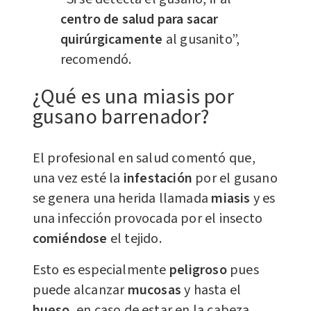
centro de salud para sacar
quirúrgicamente
al gusanito”,
recomendó.
¿Qué es una miasis por
gusano barrenador?
El profesional en salud comentó que,
una vez esté la
infestación
por el gusano
se genera una herida llamada
miasis
y es
una infección provocada por el insecto
comiéndose
el tejido.
Esto es especialmente
peligroso
pues
puede alcanzar
mucosas
y hasta el
hueso
, en caso de estar en la cabeza