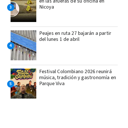
en las afueras de su oficina en
Nicoya
Peajes en ruta 27 bajarán a partir
del lunes 1 de abril
Festival Colombiano 2026 reunirá
música, tradición y gastronomía en
Parque Viva