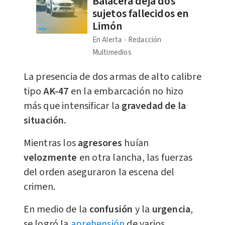
Balacera deja dos
sujetos fallecidos en
Limón
En Alerta
Redacción
Multimedios
La presencia de dos armas de alto calibre
tipo
AK-47
en la embarcación no hizo
más que intensificar la
gravedad de la
situación.
Mientras los
agresores
huían
velozmente
en otra lancha, las fuerzas
del orden aseguraron la escena del
crimen.
En medio de la
confusión
y la
urgencia
,
se logró la
aprehensión
de varios